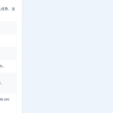
具优势。连
拓扑。
展。
和 HPC