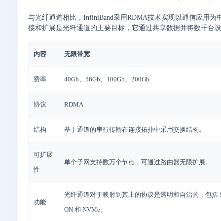
与光纤通道相比，InfiniBand采用RDMA技术实现以通信
接和扩展是光纤通道的主要目标，它通过共享数据并将数千台
内容
无限带宽
费率
40Gb、56Gb、100Gb、200Gb
协议
RDMA
结构
基于通道的串行传输在连接拓扑中采用交换结构。
可扩展
单个子网支持数万个节点，可通过路由器无限扩展。
性
光纤通道对于映射到其上的协议是透明和自治的，包括 SCSI
功能
ON 和 NVMe。