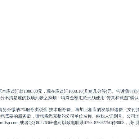
该汇款1000.00元，现在应该汇1000.10(几角几分等)元。告诉我们
分不清是谁的款项到帐之麻烦！特殊金额汇款无须使用“传真和截图”确认
另外缴纳7%服务类税金-技术服务费，再加上相应的发票邮递费（支付挂
通了您需要的服务后，请您将您完整的公司单位名称、纳税人识别号、公司
sp.com,或者QQ:80276366也可以致电联系0755-83692750转8008，