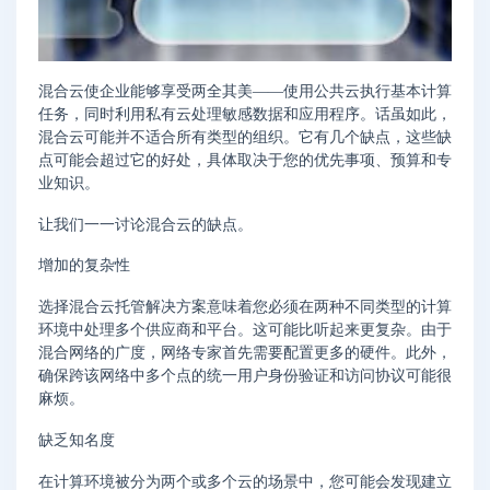
混合云使企业能够享受两全其美——使用公共云执行基本计算
任务，同时利用私有云处理敏感数据和应用程序。话虽如此，
混合云可能并不适合所有类型的组织。它有几个缺点，这些缺
点可能会超过它的好处，具体取决于您的优先事项、预算和专
业知识。
让我们一一讨论混合云的缺点。
增加的复杂性
选择混合云托管解决方案意味着您必须在两种不同类型的计算
环境中处理多个供应商和平台。这可能比听起来更复杂。由于
混合网络的广度，网络专家首先需要配置更多的硬件。此外，
确保跨该网络中多个点的统一用户身份验证和访问协议可能很
麻烦。
缺乏知名度
在计算环境被分为两个或多个云的场景中，您可能会发现建立