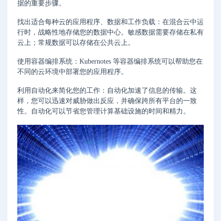
据的重要步骤。
找出适合每种云的应用程序、数据和工作负载：在混合云中运
行时，战略性地存储您的数据中心。敏感数据需要存储在私有
云上；常规数据可以存储在公共云上。
使用容器编排系统：Kubernotes 等容器编排系统可以帮助您在
不同的云环境中部署您的应用程序。
利用自动化来简化您的工作：自动化加速了信息的传输。这
样，您可以迅速对威胁做出反应，并确保跨所有平台的一致
性。自动化可以节省您管理计算基础设施的时间和精力。