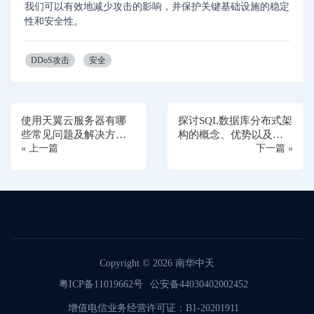
我们可以有效地减少攻击的影响，并保护关键基础设施的稳定
性和安全性。
DDoS攻击
安全
使用天翼云服务器有哪
探讨SQL数据库分布式架
些常见问题及解决方
构的概念、优势以及实
案？
« 上一篇
现方法
下一篇 »
Copyright © 2026
南华中天
粤ICP备11019662号
公安备44030402002452
增值电信业务经营许可证：B1-20201911