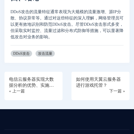
DDoS攻击的流量特征通常表现为大规模的流量激增、源IP分
散、协议异常等。通过对这些特征的深入理解，网络管理员可
以更有效地识别和防范DDoS攻击。尽管DDoS攻击形式多变，
但采取实时监控、流量过滤和分布式防御等措施，可以显著降
低攻击对业务的影响。
DDoS攻击
攻击流量
电信云服务器实现大数
如何使用天翼云服务器
据分析的优势、实施步
进行游戏托管？
骤以及应用场景
« 上一篇
下一篇 »