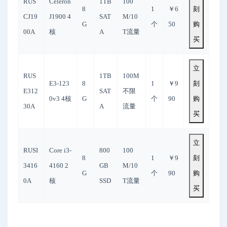
RUS
Celeron
1TB
100
8
1
￥6
刻
CJ19
J1900 4
SAT
M/10
G
个
50
购
00A
核
A
T流量
买
立
RUS
1TB
100M
E3-123
8
1
￥9
刻
E312
SAT
不限
0v3 4核
G
个
90
购
30A
A
流量
买
立
RUSI
Core i3-
800
100
8
1
￥9
刻
3416
4160 2
GB
M/10
G
个
90
购
0A
核
SSD
T流量
买