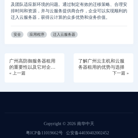
及团队适应新环境的问题。通过制定有效的迁移策略、合理安
排时间和资源，并与云服务提供商合作，企业可以实现顺利的
迁入云服务器，获得云计算的众多优势和业务价值。
安全
应用程序
迁入云服务器
广州高防御服务器租用
了解广州云主机和云服
的重要性以及它对企业
务器租用的优势与选择
业务安全的保障作用
« 上一篇
下一篇 »
Copyright © 2026
南华中天
粤ICP备11019662号
公安备44030402002452