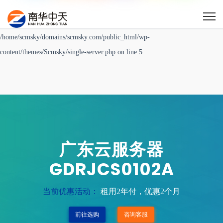
Warning
: Undefined variable $post_id in
/home/scmsky/domains/scmsky.com/public_html/wp-
content/themes/Scmsky/single-server.php
on line
5
广东云服务器
GDRJCS0102A
当前优惠活动：
租用2年付，优惠2个月
前往选购
咨询客服