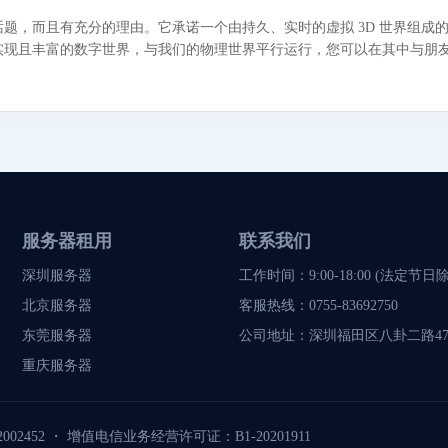
题，而且有充分的理由。它承诺一个由持久、实时的虚拟 3D 世界组成
实现且丰富的数字世界，与我们的物理世界平行运行，您可以在其中与朋
服务器租用
联系我们
深圳服务器
工作时间：9:00-18:00 (法定节日
北京服务器
客服热线：
0755-83692750
东莞服务器
公司地址：
深圳福田区八卦二路47
重庆服务器
002452
・
增值电信业务经营许可证：B1-20201911