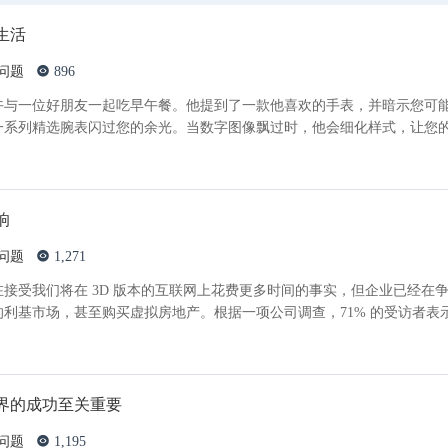
生活
问题
896
午与一位好朋友一起吃早午餐。他提到了一款他喜欢的手表，并暗示您可
一系列精选腕表闪过您的余光。当数字图像飘过时，他会细化样式，让您
响
问题
1,271
接受我们将在 3D 版本的互联网上花费更多时间的事实，但企业已经在
利基市场，甚至购买虚拟房地产。根据一项公司调查，71% 的受访者表
界的成功至关重要
问题
1,195