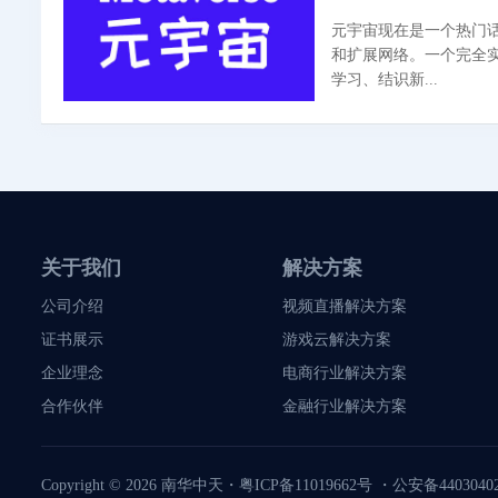
元宇宙现在是一个热门话
和扩展网络。一个完全
学习、结识新...
关于我们
解决方案
公司介绍
视频直播解决方案
证书展示
游戏云解决方案
企业理念
电商行业解决方案
合作伙伴
金融行业解决方案
Copyright © 2026
南华中天
・
粤ICP备11019662号
・
公安备44030402