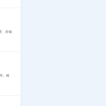
接受、存储
插件。根