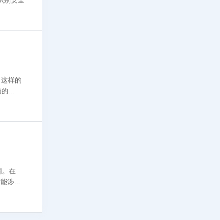
 这样的
采取正确的...
洞。在
防火墙 (WAF)。 渗透测试可能涉...