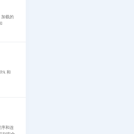
。加载的
和
PA 和
程序和连