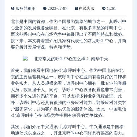
服务器租用
2023-07-07
在线客服
1,261
北京是中国的首都，作为全国最为繁华的城市之一，其呼叫中
心业务的发展也备受瞩目。在北京，有很多常见的呼叫中心，
而这些呼叫中心在市场竞争中都展现出了不同的特点和优势。
接下来，本文将着重介绍几家有代表性的常见呼叫中心，并简
要分析其发展情况、特点和优势。
首先，我们来看中国电信·北京呼叫中心。作为中国电信在北
京的主要运营机构之一，该呼叫中心在业内有着良好的口碑和
业务实力。从人员规模来看，该呼叫中心拥有一批专业的客服
人员，数量逾千人。同时，该呼叫中心设备配置也非常完善，
拥有多个先进的系统平台，可以支撑多种业务流程处理。此
外，该呼叫中心还具有很强的业务应对能力，能够应对各类客
户服务需求，并为客户提供优质的服务体验。因此，中国电信
·北京呼叫中心在市场竞争中拥有较强的竞争优势。
其次，我们介绍中兴通讯·北京呼叫中心。中兴通讯是中国移
动通信龙头企业之一，其北京呼叫中心同样具有很高的实力。