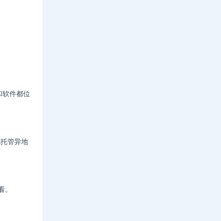
和软件都位
此托管异地
看。