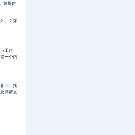
云计算提供
需的。它还
地点工作，
托管一个内
心相比，托
以及聘请支