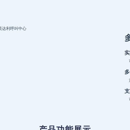
实
多
支
产品功能展示