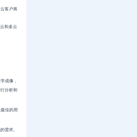
费云客户将
合云和多云
。
医学成像，
进行分析和
供最佳的用
化的需求。