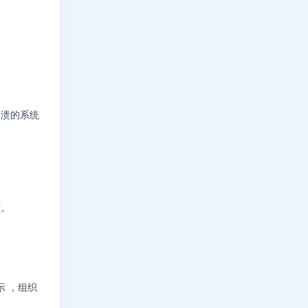
崩溃的系统
信。
示 ，组织