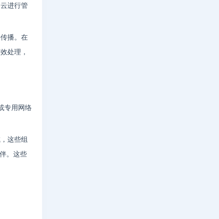
个云进行管
外传播。在
有效处理，
或专用网络
。
成，这些组
伙伴。这些