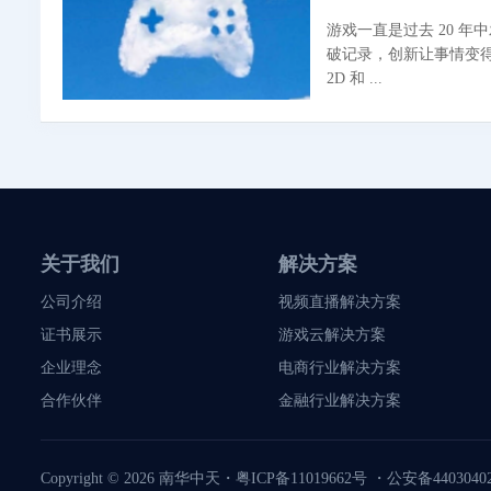
游戏一直是过去 20 
破记录，创新让事情变
2D 和 ...
关于我们
解决方案
公司介绍
视频直播解决方案
证书展示
游戏云解决方案
企业理念
电商行业解决方案
合作伙伴
金融行业解决方案
Copyright © 2026
南华中天
・
粤ICP备11019662号
・
公安备44030402