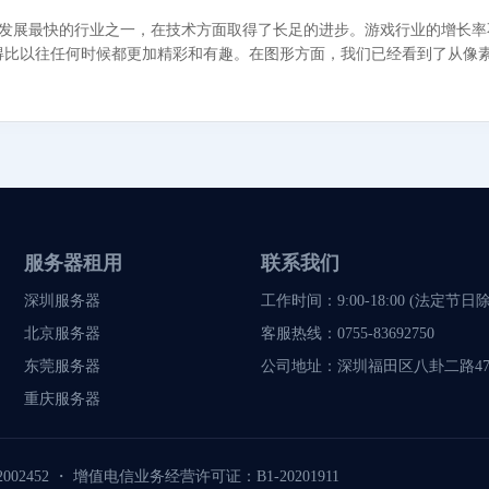
年中发展最快的行业之一，在技术方面取得了长足的进步。游戏行业的增长
得比以往任何时候都更加精彩和有趣。在图形方面，我们已经看到了从像
服务器租用
联系我们
深圳服务器
工作时间：9:00-18:00 (法定节日
北京服务器
客服热线：
0755-83692750
东莞服务器
公司地址：
深圳福田区八卦二路47
重庆服务器
002452
・
增值电信业务经营许可证：B1-20201911