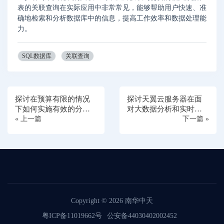
表的关联查询在实际应用中非常常见，能够帮助用户快速、准
确地检索和分析数据库中的信息，提高工作效率和数据处理能
力。
SQL数据库
关联查询
探讨在预算有限的情况
探讨天翼云服务器在面
下如何实施有效的分布
对大数据分析和实时处
式拒绝服务（DDoS）攻
« 上一篇
理挑战时的重要作用
下一篇 »
击防护策略
Copyright © 2026
南华中天
粤ICP备11019662号
公安备44030402002452