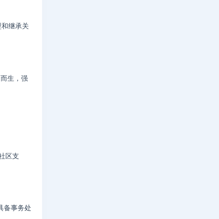
型和继承关
应运而生，强
的社区支
且具备事务处