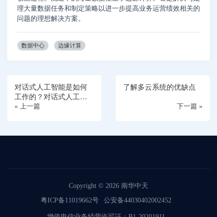
理大量数据任务和制定策略以进一步提高业务运营绩效相关的
问题的理想解决方案。
数据中心
边缘计算
对话式人工智能是如何
了解多云系统的优缺点
工作的？对话式人工智
能的主要挑战是什么？
« 上一篇
下一篇 »
Copyright © 2026
南华中天
粤ICP备11019662号
公安备44030402002452
增值电信业务经营许可证：B1-20201911