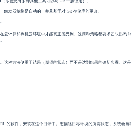
 Git（尽管您有多种其他工具可以与 Git 一起使用）。
Ops，触发器始终是自动的，并且基于对 Git 存储库的更改。
然。
们的优势在云计算和裸机云环境中才能真正感受到。这两种策略都要求团队熟悉 I
题。
声明方式配置系统。这种方法侧重于结果（期望的状态）而不是达到结果的确切步骤。这
RL 的软件，安装在这个目录中。您描述目标环境的所需状态，系统会自