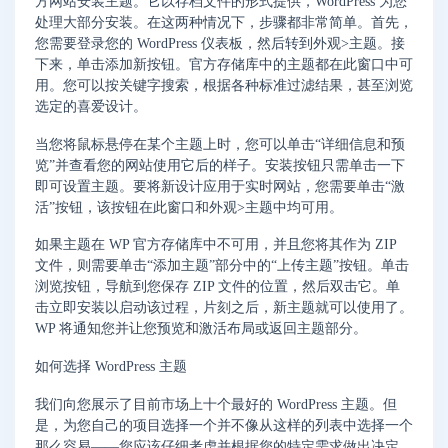
方网站安装主题。它以存档文件的形式提供，WordPress 为您
处理大部分安装。在这两种情况下，步骤都非常简单。首先，
您需要登录您的 WordPress 仪表板，然后转到外观>主题。接
下来，单击添加新按钮。官方存储库中的主题都在此窗口中可
用。您可以按关键字搜索，根据各种标准过滤结果，甚至浏览
选定的喜爱设计。
当您将鼠标悬停在某个主题上时，您可以单击“详细信息和预
览”并查看您的网站使用它后的样子。安装按钮只需单击一下
即可设置主题。要将新设计应用于实时网站，您需要单击“激
活”按钮，该按钮在此窗口和外观>主题中均可用。
如果主题在 WP 官方存储库中不可用，并且您将其作为 ZIP
文件，则需要单击“添加主题”部分中的“上传主题”按钮。单击
浏览按钮，导航到您保存 ZIP 文件的位置，然后双击它。单
击立即安装以启动该过程，片刻之后，新主题就可以使用了。
WP 将通知您并让您预览和激活布局或返回主题部分。
如何选择 WordPress 主题
我们向您展示了目前市场上十个最好的 WordPress 主题。但
是，为您自己的项目选择一个并不像从这样的列表中选择一个
那么容易——您应该仔细考虑并根据您的特定需求做出决定。