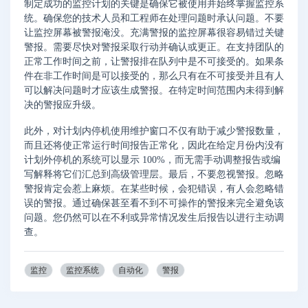
制定成功的监控计划的关键是确保它被使用并始终掌握监控系
统。确保您的技术人员和工程师在处理问题时承认问题。不要
让监控屏幕被警报淹没。充满警报的监控屏幕很容易错过关键
警报。需要尽快对警报采取行动并确认或更正。在支持团队的
正常工作时间之前，让警报排在队列中是不可接受的。如果条
件在非工作时间是可以接受的，那么只有在不可接受并且有人
可以解决问题时才应该生成警报。在特定时间范围内未得到解
决的警报应升级。
此外，对计划内停机使用维护窗口不仅有助于减少警报数量，
而且还将使正常运行时间报告正常化，因此在给定月份内没有
计划外停机的系统可以显示 100%，而无需手动调整报告或编
写解释将它们汇总到高级管理层。最后，不要忽视警报。忽略
警报肯定会惹上麻烦。在某些时候，会犯错误，有人会忽略错
误的警报。通过确保甚至看不到不可操作的警报来完全避免该
问题。您仍然可以在不利或异常情况发生后报告以进行主动调
查。
监控
监控系统
自动化
警报