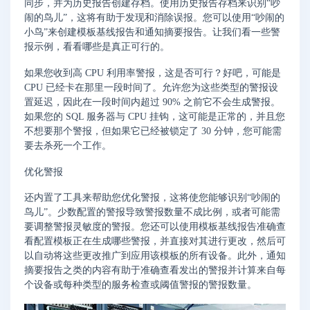
同步，并为历史报告创建存档。使用历史报告存档来识别“吵
闹的鸟儿”，这将有助于发现和消除误报。您可以使用“吵闹的
小鸟”来创建模板基线报告和通知摘要报告。让我们看一些警
报示例，看看哪些是真正可行的。
如果您收到高 CPU 利用率警报，这是否可行？好吧，可能是
CPU 已经卡在那里一段时间了。允许您为这些类型的警报设
置延迟，因此在一段时间内超过 90% 之前它不会生成警报。
如果您的 SQL 服务器与 CPU 挂钩，这可能是正常的，并且您
不想要那个警报，但如果它已经被锁定了 30 分钟，您可能需
要去杀死一个工作。
优化警报
还内置了工具来帮助您优化警报，这将使您能够识别“吵闹的
鸟儿”。少数配置的警报导致警报数量不成比例，或者可能需
要调整警报灵敏度的警报。您还可以使用模板基线报告准确查
看配置模板正在生成哪些警报，并直接对其进行更改，然后可
以自动将这些更改推广到应用该模板的所有设备。此外，通知
摘要报告之类的内容有助于准确查看发出的警报并计算来自每
个设备或每种类型的服务检查或阈值警报的警报数量。