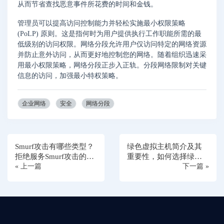
从而节省查找恶意事件所花费的时间和金钱。
管理员可以提高访问控制能力并轻松实施最小权限策略
(PoLP) 原则。这是指何时为用户提供执行工作职能所需的最
低级别的访问权限。网络分段允许用户仅访问特定的网络资源
并防止意外访问，从而更好地控制您的网络。随着组织迅速采
用最小权限策略，网络分段正步入正轨。分段网络限制对关键
信息的访问，加强最小特权策略。
企业网络
安全
网络分段
Smurf攻击有哪些类型？
绿色虚拟主机简介及其
拒绝服务Smurf攻击的工
重要性，如何选择绿色
作原理
« 上一篇
Web主机
下一篇 »