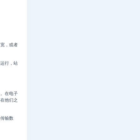
带宽，或者
式运行，站
论。在电子
是在他们之
和传输数