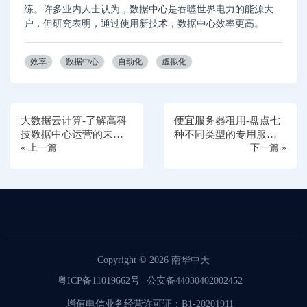
练。许多业内人士认为，数据中心是吞噬世界电力的能源大
户，但研究表明，通过使用新技术，数据中心效率更高。
效率
数据中心
自动化
虚拟化
大数据云计算-了解高科
便宜服务器租用-盘点七
技数据中心运营的未
种不同类型的专用服务
来？
« 上一篇
器
下一篇 »
Copyright © 2026
南华中天
粤ICP备11019662号
公安备44030402002452
增值电信业务经营许可证：B1-20201911