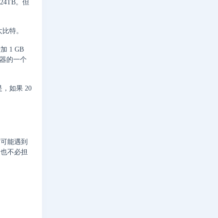
4TB。但
 太比特。
1 GB
务器的一个
，如果 20
时可能遇到
们也不必担