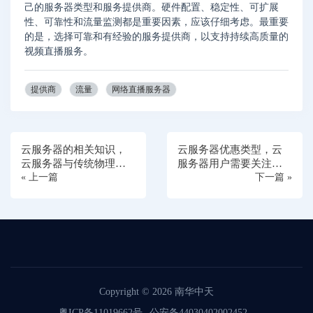
己的服务器类型和服务提供商。硬件配置、稳定性、可扩展
性、可靠性和流量监测都是重要因素，应该仔细考虑。最重要
的是，选择可靠和有经验的服务提供商，以支持持续高质量的
视频直播服务。
提供商
流量
网络直播服务器
云服务器的相关知识，
云服务器优惠类型，云
云服务器与传统物理服
服务器用户需要关注的
务器相比有哪些优势？
« 上一篇
问题
下一篇 »
Copyright © 2026
南华中天
粤ICP备11019662号
公安备44030402002452