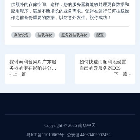
供额外的存储空间。这样，您的服务器将能够处理更多数据和
应用程序，满足不断增长的业务需求。记得在进行任何挂载操
作之前备份重要的数据，以防意外发生。祝你成功！
存储设备
挂载存储
服务器挂载存储
配置
探讨泰利台风对广东服
如何快速而顺利地设置
务器的潜在影响并分析
自己的云服务器ECS
可能的防范措施
« 上一篇
下一篇 »
Copyright © 2026
南华中天
粤ICP备11019662号
公安备44030402002452