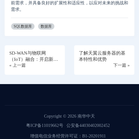
前需求，并具备良好的扩展性和适应性，以应对未来的挑战和
需求。
SQL数据库
数据库
SD-WAN与物联网
了解天翼云服务器的基
（IoT）融合：开启新时
本特性和优势
代的网络连接
« 上一篇
下一篇 »
Copyright © 2026
南华中天
粤ICP备11019662号
公安备44030402002452
增值电信业务经营许可证：B1-20201911