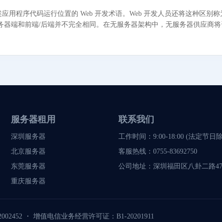
应用程序代码运行位置的 Web 开发术语。Web 开发人员还将这种区别
务器端和前端/后端并不完全相同。在无服务器架构中，无服务器供应商将
服务器租用
联系我们
深圳服务器
工作时间：9:00-18:00 (法定节日
北京服务器
客服热线：
0755-83692750
东莞服务器
公司地址：
深圳福田区八卦二路47
重庆服务器
002452
・
增值电信业务经营许可证：B1-20201911