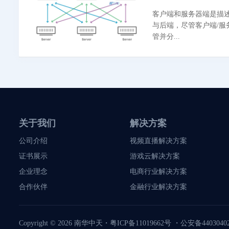
客户端和服务器端是描述
与后端，尽管客户端/服
管并分...
关于我们
解决方案
公司介绍
视频直播解决方案
证书展示
游戏云解决方案
企业理念
电商行业解决方案
合作伙伴
金融行业解决方案
Copyright © 2026
南华中天
・
粤ICP备11019662号
・
公安备44030402