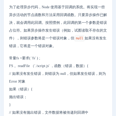
为了处理异步代码，Node 使用基于回调的系统。将实现一些
异步活动的节点函数和方法采用回调函数。只要异步操作已解
决，就会调用此回调。按照惯例，此回调的第一个参数是错误
占位符。如果异步操作发生错误（例如，试图读取不存在的文
件），则错误参数将是一个错误对象，但
如果没有发生
null
错误，它将是一个错误对象。
常量
fs
=
要求
(
'fs'
)
;
FS
。
readFile
（
'./script.js'
，
函数
（
错误
，
数据
）
{
// 如果没有发生错误，则错误为 null，但如果发生错误，则为
Error 对象
如果
（
错误
）
{
抛出
错误
；
}
// 如果没有抛出错误，文件数据将被传递到回调中