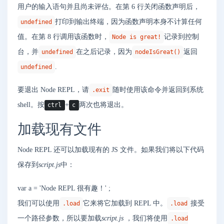
用户的输入语句并且尚未评估。在第 6 行关闭函数声明后，
打印到输出终端，因为函数声明本身不计算任何
undefined
值。在第 8 行调用该函数时，
记录到控制
Node is great!
台，并
在之后记录，因为
返回
undefined
nodeIsGreat()
.
undefined
要退出 Node REPL，请
随时使用该命令并返回到系统
.exit
shell。按
+
两次也将退出。
ctrl
c
加载现有文件
Node REPL 还可以加载现有的 JS 文件。如果我们将以下代码
保存到
script.js
中：
var
a
=
'Node REPL 很有趣！'
;
我们可以使用
它来将它加载到 REPL 中。
接受
.load
.load
一个路径参数，所以要加载
script.js
，我们将使用
.load