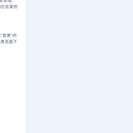
完全呈现。
为它在某些
“首屏”内
以将页面下