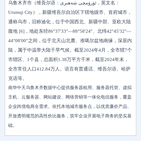
乌鲁木齐市（维吾尔语：ئۈرۈمچى شەھىرى‎，英文名：
Urumqi City），新疆维吾尔自治区下辖地级市、首府城市，
通称乌市，旧称迪化，位于中国西北、新疆中部、亚欧大陆
腹地 [6]，地处东经86°37'33"—88°58'24"、北纬42°45'32"—
44°08'00"之间，位于北天山北麓、准噶尔盆地南缘，深居内
陆，属于中温带大陆干旱气候。截至2024年4月，全市辖7个
市辖区、1个县，总面积1.38万平方千米，截至2024年末，
全市常住人口412.84万人。语言有普通话、维吾尔语、哈萨
克语等。
南华中天乌鲁木齐数据中心提供服务器租用、服务器托管、虚拟
主机、云服务器、网站建设、网络营销等一体化电信服务，覆盖
企业跨境电商全需求。依托本地城市服务点，以优质廉价产品、
开放透明规范的高性价比服务，筑牢企业开展电子商务的坚实基
础。