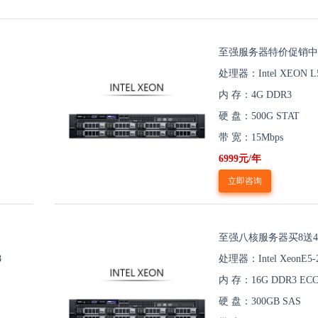
至强服务器特价促销中
处理器：Intel XEON L5
内 存：4G DDR3
硬 盘：500G STAT
带 宽：15Mbps
6999元/年
立即咨询
至强八核服务器买8送4
8
处理器：Intel XeonE5-
内 存：16G DDR3 EC
硬 盘：300GB SAS