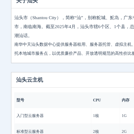
关于汕头
汕头市（Shantou City），简称“汕”，别称鮀城、鮀
市，南临南海。截至2025年4月，汕头市辖6个区、1个县，总面
潮汕话。
南华中天汕头数据中心提供服务器租用、服务器托管、虚拟主机
托本地城市服务点，以优质廉价产品、开放透明规范的高性价比
汕头云主机
型号
CPU
内存
入门型云服务器
1核
1G
标准型云服务器
2核
2G