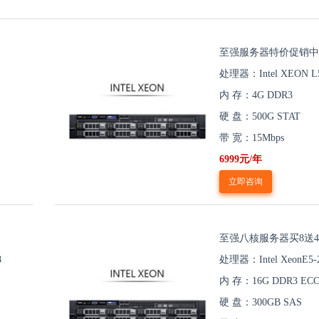
至强服务器特价促销中
处理器：Intel XEON L5
内 存：4G DDR3
硬 盘：500G STAT
带 宽：15Mbps
6999元/年
立即咨询
至强八核服务器买8送4
8
处理器：Intel XeonE5-
内 存：16G DDR3 EC
硬 盘：300GB SAS