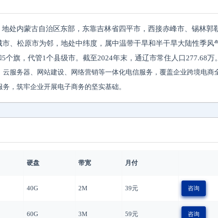
，地处内蒙古自治区东部，东靠吉林省四平市，西接赤峰市、锡林郭
城市、松原市为邻，地处中纬度，属中温带干旱和半干旱大陆性季风
和5个旗，代管1个县级市。截至2024年末，通辽市常住人口277.68万
、云服务器、网站建设、网络营销等一体化电信服务，覆盖企业跨境电商
服务，筑牢企业开展电子商务的坚实基础。
硬盘
带宽
月付
40G
2M
39
元
咨询
60G
3M
59
元
咨询