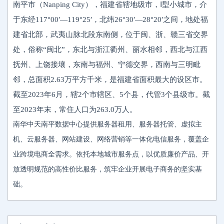
南平市（Nanping City），福建省辖地级市，Ⅰ型小城市，介
于东经117°00′—119°25′，北纬26°30′—28°20′之间，地处福
建省北部，武夷山脉北段东南侧，位于闽、浙、赣三省交界
处，俗称“闽北”，东北与浙江衢州、丽水相邻，西北与江西
抚州、上饶接壤，东南与福州、宁德交界，西南与三明毗
邻，总面积2.63万平方千米，是福建省面积最大的设区市。
截至2023年6月，辖2个市辖区、5个县，代管3个县级市。截
至2023年末，常住人口为263.0万人。
南华中天南平数据中心提供服务器租用、服务器托管、虚拟主
机、云服务器、网站建设、网络营销等一体化电信服务，覆盖企
业跨境电商全需求。依托本地城市服务点，以优质廉价产品、开
放透明规范的高性价比服务，筑牢企业开展电子商务的坚实基
础。