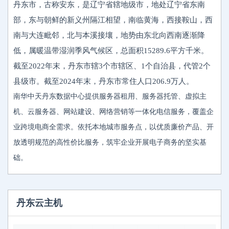
丹东市，古称安东，是辽宁省辖地级市，地处辽宁省东南
部，东与朝鲜的新义州隔江相望，南临黄海，西接鞍山，西
南与大连毗邻，北与本溪接壤，地势由东北向西南逐渐降
低，属暖温带湿润季风气候区，总面积15289.6平方千米。
截至2022年末，丹东市辖3个市辖区、1个自治县，代管2个
县级市。截至2024年末，丹东市常住人口206.9万人。
南华中天丹东数据中心提供服务器租用、服务器托管、虚拟主
机、云服务器、网站建设、网络营销等一体化电信服务，覆盖企
业跨境电商全需求。依托本地城市服务点，以优质廉价产品、开
放透明规范的高性价比服务，筑牢企业开展电子商务的坚实基
础。
丹东云主机