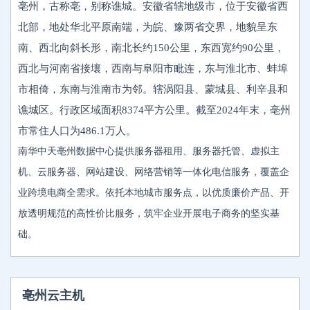
亳州，古称亳，别称谯城。安徽省辖地级市，位于安徽省西
北部，地处华北平原南端，为皖、豫两省交界，地貌呈东
南、西北向斜长形，南北长约150公里，东西宽约90公里，
西北与河南省接壤，西南与阜阳市毗连，东与淮北市、蚌埠
市相倚，东南与淮南市为邻。辖涡阳县、蒙城县、利辛县和
谯城区。行政区域面积8374平方公里。截至2024年末，亳州
市常住人口为486.1万人。
南华中天亳州数据中心提供服务器租用、服务器托管、虚拟主
机、云服务器、网站建设、网络营销等一体化电信服务，覆盖企
业跨境电商全需求。依托本地城市服务点，以优质廉价产品、开
放透明规范的高性价比服务，筑牢企业开展电子商务的坚实基
础。
亳州云主机