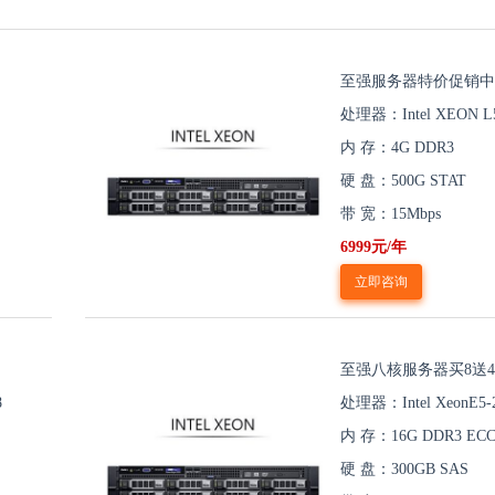
至强服务器特价促销中
处理器：Intel XEON L5
内 存：4G DDR3
硬 盘：500G STAT
带 宽：15Mbps
6999元/年
立即咨询
至强八核服务器买8送4
8
处理器：Intel XeonE5-
内 存：16G DDR3 EC
硬 盘：300GB SAS